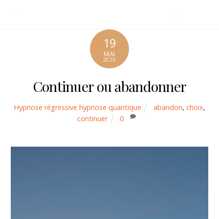
19
MAI
2020
Continuer ou abandonner
Hypnose régressive hypnose quantique
abandon
,
choix
,
continuer
0